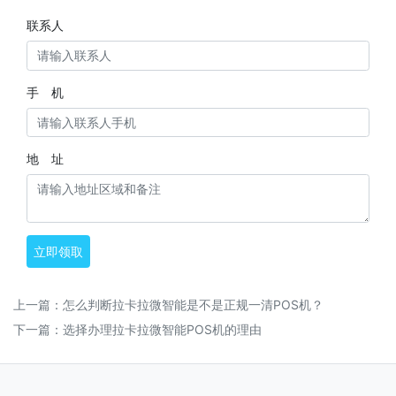
联系人
手 机
地 址
立即领取
上一篇：
怎么判断拉卡拉微智能是不是正规一清POS机？
下一篇：
选择办理拉卡拉微智能POS机的理由