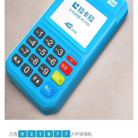
已有
0
2
1
8
7
7
人申请领机