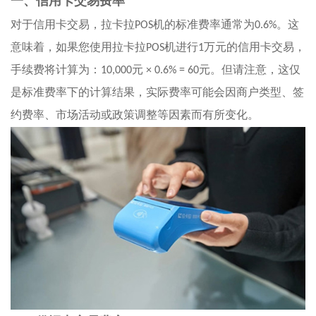
一、信用卡交易费率
对于信用卡交易，拉卡拉
POS
机的标准费率通常为
0.6%
。这
意味着，如果您使用拉卡拉
POS
机进行
1
万元的信用卡交易，
手续费将计算为：
10,000
元
× 0.6% = 60
元。但请注意，这仅
是标准费率下的计算结果，实际费率可能会因商户类型、签
约费率、市场活动或政策调整等因素而有所变化。