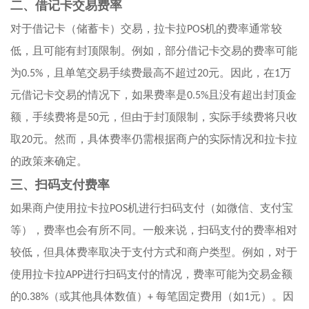
二、借记卡交易费率
对于借记卡（储蓄卡）交易，拉卡拉
POS
机的费率通常较
低，且可能有封顶限制。例如，部分借记卡交易的费率可能
为
0.5%
，且单笔交易手续费最高不超过
20
元。因此，在
1
万
元借记卡交易的情况下，如果费率是
0.5%
且没有超出封顶金
额，手续费将是
50
元，但由于封顶限制，实际手续费将只收
取
20
元。然而，具体费率仍需根据商户的实际情况和拉卡拉
的政策来确定。
三、扫码支付费率
如果商户使用拉卡拉
POS
机进行扫码支付（如微信、支付宝
等），费率也会有所不同。一般来说，扫码支付的费率相对
较低，但具体费率取决于支付方式和商户类型。例如，对于
使用拉卡拉
APP
进行扫码支付的情况，费率可能为交易金额
的
0.38%
（或其他具体数值）
+
每笔固定费用（如
1
元）。因