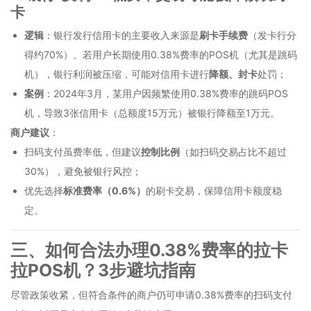
卡
逻辑
：银行发行信用卡的主要收入来源是
刷卡手续费
（发卡行分
得约70%）。若用户长期使用0.38%费率的POS机（尤其是跳码
机），银行利润被压缩，可能对信用卡进行
降额、封卡
处罚；
案例
：2024年3月，某用户因频繁使用0.38%费率的跳码POS
机，导致3张信用卡（总额度15万元）被银行降额至1万元。
商户建议
：
扫码支付虽费率低，但建议
控制比例
（如扫码交易占比不超过
30%），避免被银行风控；
优先选择
标准费率（0.6%）
的刷卡交易，保障信用卡额度稳
定。
三、如何合法办理0.38%费率的拉卡
拉POS机？3步避坑指南
尽管政策收紧，但符合条件的商户仍可申请0.38%费率的扫码支付