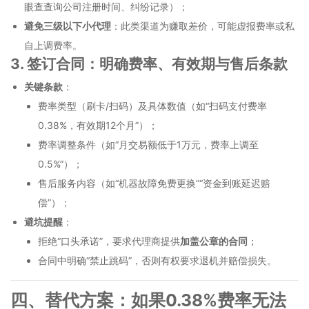
眼查查询公司注册时间、纠纷记录）；
避免三级以下小代理
：此类渠道为赚取差价，可能虚报费率或私
自上调费率。
3. 签订合同：明确费率、有效期与售后条款
关键条款
：
费率类型（刷卡/扫码）及具体数值（如“扫码支付费率
0.38%，有效期12个月”）；
费率调整条件（如“月交易额低于1万元，费率上调至
0.5%”）；
售后服务内容（如“机器故障免费更换”“资金到账延迟赔
偿”）；
避坑提醒
：
拒绝“口头承诺”，要求代理商提供
加盖公章的合同
；
合同中明确“禁止跳码”，否则有权要求退机并赔偿损失。
四、替代方案：如果0.38%费率无法