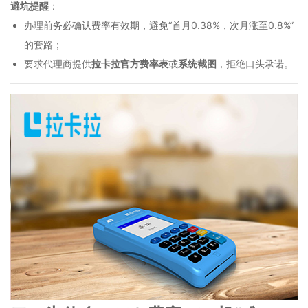
避坑提醒
：
办理前务必确认费率有效期，避免“首月0.38%，次月涨至0.8%”
的套路；
要求代理商提供
拉卡拉官方费率表
或
系统截图
，拒绝口头承诺。