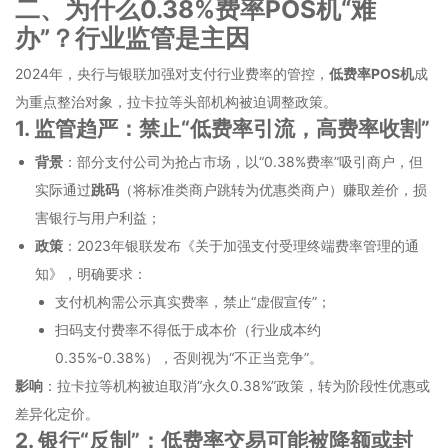
二、为什么0.38%费率POS机“难
办”？行业监管是主因
2024年，央行与银联加强对支付行业费率的管控，
低费率POS机
成
为重点整治对象，拉卡拉等头部机构被迫调整政策。
1. 监管趋严：禁止“低费率引流，高费率收割”
背景
：部分支付公司为抢占市场，以“0.38%费率”吸引商户，但
实际通过
跳码
（将标准类商户跳转为优惠类商户）赚取差价，损
害银行与用户利益；
政策
：2023年银联发布《关于加强支付受理终端费率管理的通
知》，明确要求：
支付机构需公示真实费率，禁止“虚假宣传”；
扫码支付费率不得低于成本价（行业成本约
0.35%-0.38%），否则视为“不正当竞争”。
影响
：拉卡拉等机构被迫取消“永久0.38%”政策，转为阶段性优惠或
差异化定价。
2. 银行“反制”：低费率交易可能被降额或封