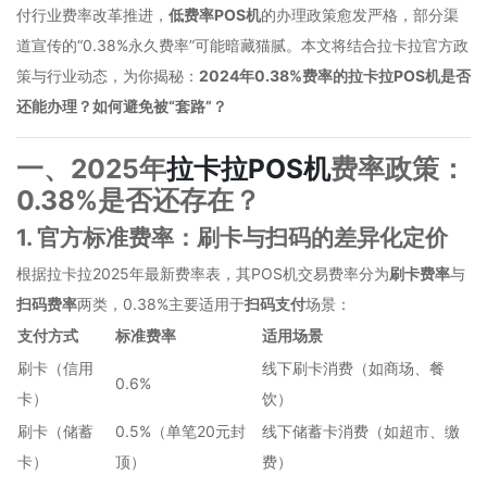
付行业费率改革推进，
低费率POS机
的办理政策愈发严格，部分渠
道宣传的“0.38%永久费率”可能暗藏猫腻。本文将结合拉卡拉官方政
策与行业动态，为你揭秘：
2024年0.38%费率的拉卡拉POS机是否
还能办理？如何避免被“套路”？
一、2025年
拉卡拉POS机
费率政策：
0.38%是否还存在？
1. 官方标准费率：刷卡与扫码的差异化定价
根据拉卡拉2025年最新费率表，其POS机交易费率分为
刷卡费率
与
扫码费率
两类，0.38%主要适用于
扫码支付
场景：
支付方式
标准费率
适用场景
刷卡（信用
线下刷卡消费（如商场、餐
0.6%
卡）
饮）
刷卡（储蓄
0.5%（单笔20元封
线下储蓄卡消费（如超市、缴
卡）
顶）
费）