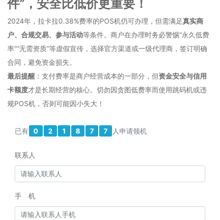
件”，安全比低价更重要！
2024年，拉卡拉0.38%费率的POS机仍可办理，但需满足
真实商
户、合规交易、参与活动
等条件。商户在办理时务必警惕“永久低费
率”“无需资质”等虚假宣传，选择官方渠道或一级代理商，签订明确
合同，避免资金损失。
最后提醒
：支付费率是商户经营成本的一部分，但
资金安全与信用
卡额度
才是长期经营的核心。切勿因贪图低费率而使用跳码机或违
规POS机，否则可能因小失大！
已有
0
2
1
8
7
7
人申请领机
联系人
手 机