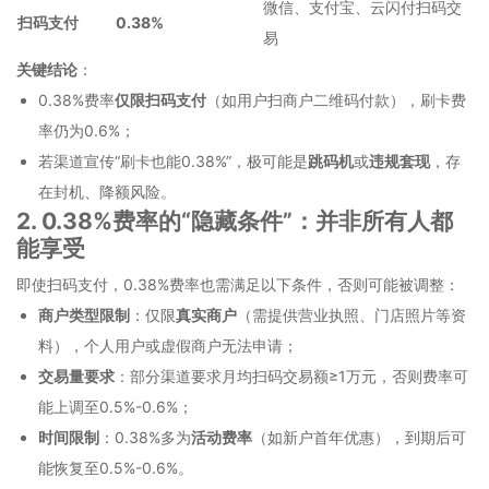
微信、支付宝、云闪付扫码交
扫码支付
0.38%
易
关键结论
：
0.38%费率
仅限扫码支付
（如用户扫商户二维码付款），刷卡费
率仍为0.6%；
若渠道宣传“刷卡也能0.38%”，极可能是
跳码机
或
违规套现
，存
在封机、降额风险。
2. 0.38%费率的“隐藏条件”：并非所有人都
能享受
即使扫码支付，0.38%费率也需满足以下条件，否则可能被调整：
商户类型限制
：仅限
真实商户
（需提供营业执照、门店照片等资
料），个人用户或虚假商户无法申请；
交易量要求
：部分渠道要求月均扫码交易额≥1万元，否则费率可
能上调至0.5%-0.6%；
时间限制
：0.38%多为
活动费率
（如新户首年优惠），到期后可
能恢复至0.5%-0.6%。