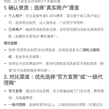
功能。以下是安全办理的3个关键步骤：
1. 确认资质：选择“真实商户”通道
个人用户
：无法直接申请0.38%费率，需注册个体工商户或公
司，提供营业执照、法人身份证、门店照片等资料；
已有商户
：确保营业执照未过期，且经营范围与实际交易场景匹
配（如餐饮店需包含“餐饮服务”）。
避坑提醒
：
拒绝“无需营业执照”的办理渠道，此类机器多为
二清机
或
跳码
机
，资金安全无保障；
登录拉卡拉官网或APP，查询代理商是否具备官方授权资质（搜
索“拉卡拉授权服务商列表”）。
2. 对比渠道：优先选择“官方直营”或“一级代
理商”
官方直营
：通过拉卡拉官网、官方客服或线下门店办理，费率透
明，无隐藏费用；
一级代理商
：选择经营3年以上、口碑良好的代理商（可通过天