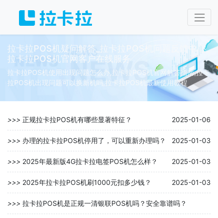
拉卡拉POS机疑问解答_拉卡拉POS机问题反馈中心_
拉卡拉POS机官网客户在线服务
拉卡拉POS机使用出现问题怎么办,拉卡拉POS机官网解答指南,拉卡
拉POS机出现问题可以换新机吗,拉卡拉POS机最新使用教程
>>>
正规拉卡拉POS机有哪些显著特征？
2025-01-06
>>>
办理的拉卡拉POS机停用了，可以重新办理吗？
2025-01-03
>>>
2025年最新版4G拉卡拉电签POS机怎么样？
2025-01-03
>>>
2025年拉卡拉POS机刷1000元扣多少钱？
2025-01-03
>>>
拉卡拉POS机是正规一清银联POS机吗？安全靠谱吗？